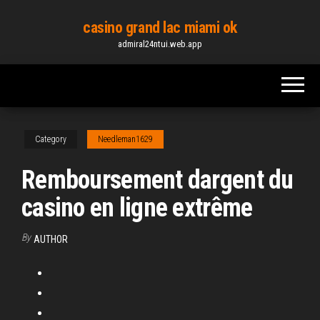
Skip
casino grand lac miami ok
to
admiral24ntui.web.app
the
content
Category
Needleman1629
Remboursement dargent du
casino en ligne extrême
By
AUTHOR