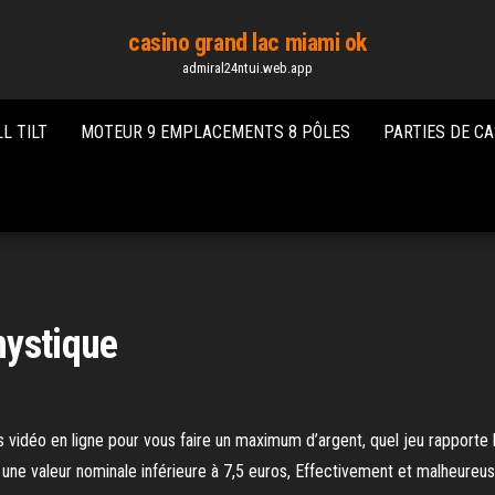
casino grand lac miami ok
admiral24ntui.web.app
L TILT
MOTEUR 9 EMPLACEMENTS 8 PÔLES
PARTIES DE CA
mystique
idéo en ligne pour vous faire un maximum d’argent, quel jeu rapporte le 
 une valeur nominale inférieure à 7,5 euros, Effectivement et malheureu