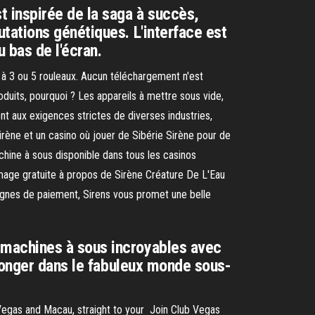
 inspirée de la saga à succès,
ations génétiques. L'interface est
 bas de l'écran.
 à 3 ou 5 rouleaux. Aucun téléchargement n'est
oduits, pourquoi ? Les appareils à mettre sous vide,
t aux exigences strictes de diverses industries,
Sirène et un casino où jouer de Sibérie Sirène pour de
achine à sous disponible dans tous les casinos
image gratuite à propos de Sirène Créature De L'Eau
ignes de paiement, Sirens vous promet une belle
machines à sous incroyables avec
longer dans le fabuleux monde sous-
of Vegas and Macau, straight to your Join Club Vegas