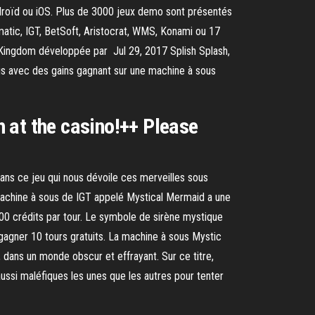
droïd ou iOS. Plus de 3000 jeux demo sont présentés
tic, IGT, BetSoft, Aristocrat, WMS, Konami ou 17
 Kingdom développée par Jul 29, 2017 Splish Splash,
us avec des gains gagnant sur une machine à sous
h at the casino!++ Please
ans ce jeu qui nous dévoile ces merveilles sous
e machine à sous de IGT appelé Mystical Mermaid a une
00 crédits par tour. Le symbole de sirène mystique
 gagner 10 tours gratuits. La machine à sous Mystic
dans un monde obscur et effrayant. Sur ce titre,
ussi maléfiques les unes que les autres pour tenter