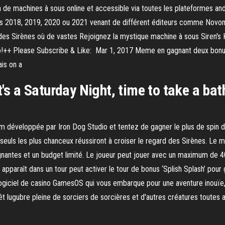
e machines à sous online et accessible via toutes les plateformes an
us 2018, 2019, 2020 ou 2021 venant de différent éditeurs comme Novoma
des Sirènes où de vastes Rejoignez la mystique machine à sous Siren's
asino!++ Please Subscribe & Like: Mar 1, 2017 Meme en gagnant deux bon
ais on a
t's a Saturday Night, time to take a bat
m développée par Iron Dog Studio et tentez de gagner le plus de spin d
t seuls les plus chanceux réussiront à croiser le regard des Sirènes. L
agnantes et un budget limité. Le joueur peut jouer avec un maximum de 4
apparaît dans un tour peut activer le tour de bonus ‘Splish Splash’ pour
logiciel de casino GamesOS qui vous embarque pour une aventure inouïe, 
t lugubre pleine de sorciers de sorcières et d'autres créatures toutes a