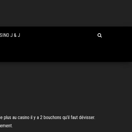
SINO J & J
plus au casino il y a 2 bouchons qu’il faut dévisser.
sement.