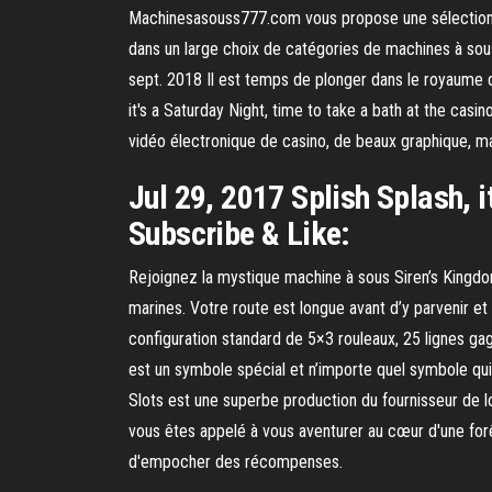
Machinesasouss777.com vous propose une sélection d
dans un large choix de catégories de machines à so
sept. 2018 Il est temps de plonger dans le royaume 
it's a Saturday Night, time to take a bath at the c
vidéo électronique de casino, de beaux graphique, m
Jul 29, 2017 Splish Splash, i
Subscribe & Like:
Rejoignez la mystique machine à sous Siren’s Kingdo
marines. Votre route est longue avant d’y parvenir e
configuration standard de 5×3 rouleaux, 25 lignes g
est un symbole spécial et n’importe quel symbole qui 
Slots est une superbe production du fournisseur de 
vous êtes appelé à vous aventurer au cœur d'une forê
d'empocher des récompenses.