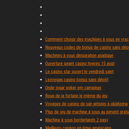
Comment choisir des machines à sous en vrac
Nouveaux codes de bonus de casino sans dépô
Machines à sous dinspiration asiatique
Ouverture geant casino hyeres 15 aout
Le casino star ouvert le vendredi saint
Leovegas casino bonus sans dépôt
Onde jogar poker em campinas
Roue de la fortune le mème du jeu
Voyages de casino de san antonio à oklahoma
Plus de jeu de machine à sous au piment gratu
Machine à sous borderlands 2 easy
Meilleurs casinos en ligne américains