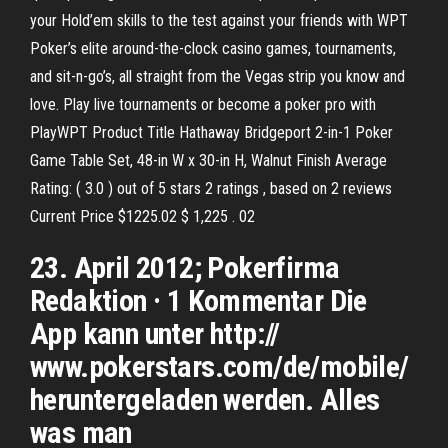
your Hold’em skills to the test against your friends with WPT
Poker’s elite around-the-clock casino games, tournaments,
and sit-n-go’s, all straight from the Vegas strip you know and
love. Play live tournaments or become a poker pro with
PlayWPT Product Title Hathaway Bridgeport 2-in-1 Poker
Game Table Set, 48-in W x 30-in H, Walnut Finish Average
Rating: ( 3.0 ) out of 5 stars 2 ratings , based on 2 reviews
Current Price $1225.02 $ 1,225 . 02
23. April 2012; Pokerfirma
Redaktion · 1 Kommentar Die
App kann unter http://
www.pokerstars.com/de/mobile/
heruntergeladen werden. Alles
was man